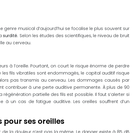
Le genre musical d’aujourd’hui se focalise le plus souvent sur
la
surdité.
Selon les études des scientifiques, le niveau de bruit
ille au cerveau.
 à l’oreille. Pourtant, on court le risque énorme de perdre
 les fils vibratiles sont endommagés, le capital auditif risque
nt alors pas transmis au cerveau. Les dommages causés par
t contribuer à une perte auditive permanente. À plus de 90
régénération partielle des fils est possible. Il faut s’alerter si
à un cas de fatigue auditive. Les oreilles souffrent d’un
 pour ses oreilles
 de la douleur n’est pas la même. Le danger existe à 85 dB