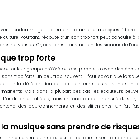
 peuvent l’endommager facilement comme les
musiques
à fond. 
culture. Pourtant, l’écoute d’un son trop fort peut conduire à 
ibres nerveuses. Or, ces fibres transmettent les signaux de l’ore
que trop forte
couter leur groupe préféré ou des podcasts avec des écouteurs
 sons trop forts un peu trop souvent. Il faut savoir que lorsque
par la détérioration de l’oreille interne. Les sons ne so
manents. Mais dans la plupart des cas, les écouteurs peuven
 L’audition est altérée, mais en fonction de l’intensité du son, la 
ntend des bourdonnements et des sifflements. On fait face 
 la musique sans prendre de risques
l’on ne ressente une douleur parce que le seuil du danger et