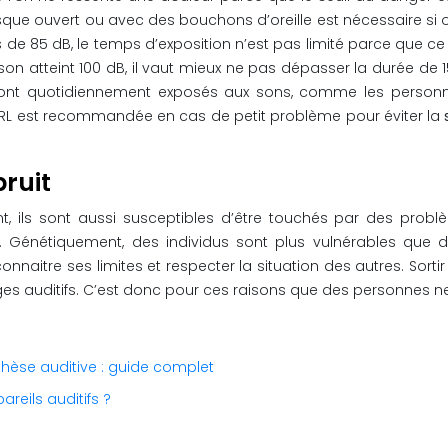
sque ouvert ou avec des bouchons d’oreille est nécessaire si on
de 85 dB, le temps d’exposition n’est pas limité parce que ce ni
son atteint 100 dB, il vaut mieux ne pas dépasser la durée de 
i sont quotidiennement exposés aux sons, comme les personne
n ORL est recommandée en cas de petit problème pour éviter la
bruit
, ils sont aussi susceptibles d’être touchés par des problè
énétiquement, des individus sont plus vulnérables que d’au
nnaitre ses limites et respecter la situation des autres. Sortir
 auditifs. C’est donc pour ces raisons que des personnes ne s
hèse auditive : guide complet
reils auditifs ?