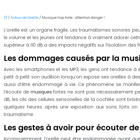
/
Autour de l'oreille
/ Musique trop forte : attention danger !
L’oreille est un organe fragile. Les traumatismes sonores
le volume et les jeunes ont tendance à vraiment adorer cette 
supérieur à 110 dB a des impacts négatifs sur l’isolation des f
Les dommages causés par la musi
Avec les smartphones et les MP3, les gens ont tendance à é
petit à petit son audition lorsqu’on expose ses oreilles à des
aussi d’être endommagé à vie. Ce phénomène se manifeste 
l’écoute de
musiques
fortes ne sont pas nécessairement per
dB, les cils des cellules sensorielles de la cochlée sont brisés.
quelques heures après une exposition aux sons forts on e
traumatisme.
Les gestes à avoir pour écouter de
Inconsciemment, l’oreille peut être endommagée avant que 